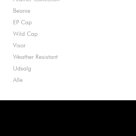
Beanie
EP Cap
Wild Cap
Visor
Weather Resistant
Udsalg
Alle