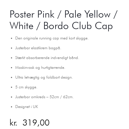
Poster Pink / Pale Yellow /
White / Bordo Club Cap
Den originale running cap med kort skygge.
Justerbar elastikrem bagpå.
Stærkt absorberende indvendigt bånd.
Maskinvask og hurtigtørrende.
Ultra letvægtig og foldbart design.
5 cm skygge.
Justerbar omkreds – 52cm / 62cm.
Designet i UK
kr.
319,00