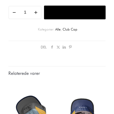
Poster
Tilføj til kurv
Pink
/
Pale
Yellow
Kategorier:
Alle
,
Club Cap
/
White
/
Bordo
DEL
Club
Cap
antal
Relaterede varer