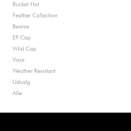
Bucket Hat
Feather Collection
Beanie
EP Cap
Wild Cap
Visor
Weather Resistant
Udsalg
Alle