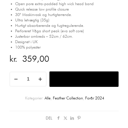
Open pore extra-padded high wick head band
Quick release low profile closure
30° Maskinvask og hurtigtørrende.
Ultra letvægtig (35g)
Hurtigt absorberende og fugtregulerende.
Perforeret Våga short peak (eva soft core)
Justerbar omkreds – 52cm / 62cm.
Designet i UK
100% polyester
kr.
359,00
Storm
Tilføj til kurv
Black
Feather
Racing
Cap
Kategorier:
Alle
,
Feather Collection
,
Forår 2024
antal
DEL