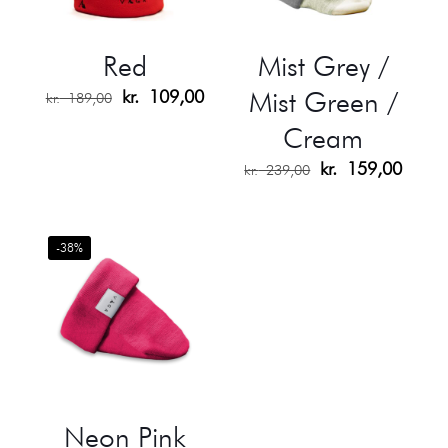
Red
Mist Grey /
Den
Den
Mist Green /
kr.
109,00
kr.
189,00
oprindelige
aktuelle
Cream
pris
pris
var:
er:
Den
Den
kr.
159,00
kr. 189,00.
kr. 109,00.
kr.
239,00
oprindelige
aktuel
pris
pris
var:
er:
kr. 239,00.
kr. 1
-38%
Neon Pink