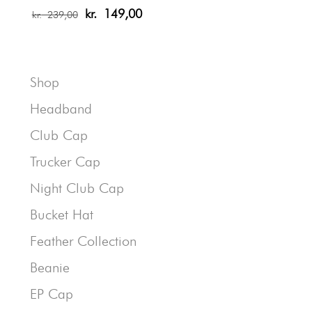
Den
Den
kr.
149,00
kr.
239,00
oprindelige
aktuelle
pris
pris
var:
er:
kr. 239,00.
kr. 149,00.
Shop
Headband
Club Cap
Trucker Cap
Night Club Cap
Bucket Hat
Feather Collection
Beanie
EP Cap