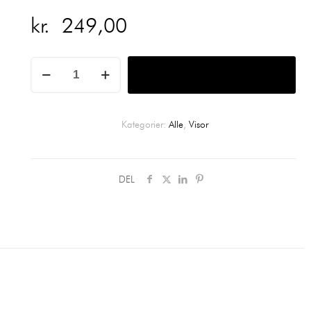
kr.
249,00
White
Tilføj til kurv
/
Pink
/
Kategorier:
Alle
,
Visor
Postal
Blue
DEL
/
Ocean
Green
antal