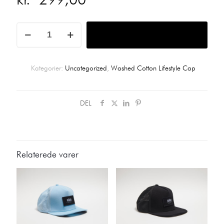
Washed
Tilføj til kurv
Sand/Navy
Blue
Cotton
Cap
Kategorier:
Uncategorized
,
Washed Cotton Lifestyle Cap
antal
DEL
Relaterede varer