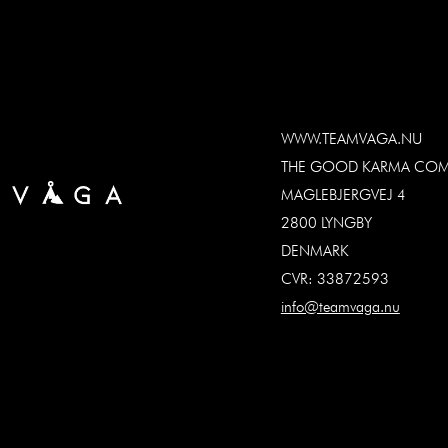
WWW.TEAMVAGA.NU
THE GOOD KARMA CO
MAGLEBJERGVEJ 4
2800 LYNGBY
DENMARK
CVR: 33872593
info@teamvaga.nu