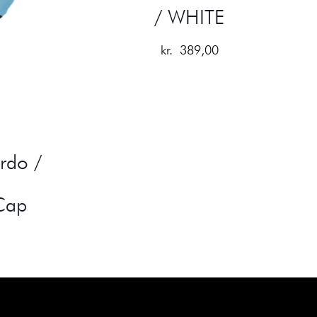
/ WHITE
kr.
389,00
ordo /
Cap