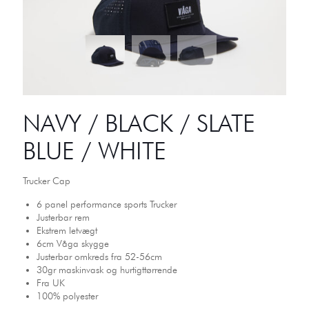
NAVY / BLACK / SLATE
BLUE / WHITE
Trucker Cap
6 panel performance sports Trucker
Justerbar rem
Ekstrem letvægt
6cm Våga skygge
Justerbar omkreds fra 52-56cm
30gr maskinvask og hurtigttørrende
Fra UK
100% polyester