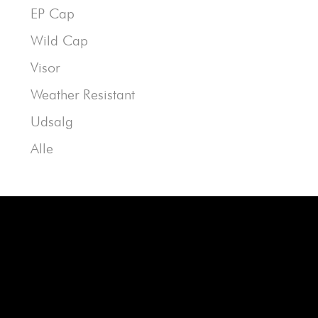
EP Cap
Wild Cap
Visor
Weather Resistant
Udsalg
Alle