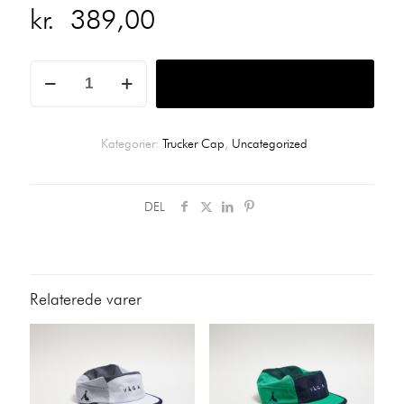
kr.
389,00
NAVY
Tilføj til kurv
/
BLACK
/
SLATE
Kategorier:
Trucker Cap
,
Uncategorized
BLUE
/
WHITE
antal
DEL
Relaterede varer